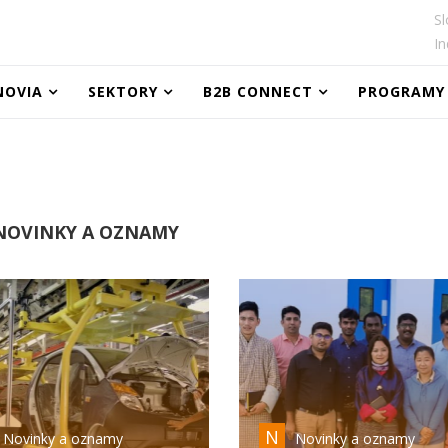
Sl
In
NOVIA
SEKTORY
B2B CONNECT
PROGRAMY
OVINKY A OZNAMY
N
Novinky a oznamy
Novinky a oznamy