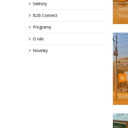
Sektory
Indo
Srbo
B2B Connect
Programy
O nás
Novinky
N
Zázr
Kum