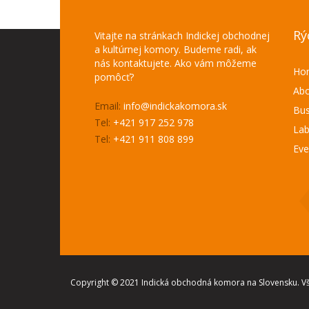
Rý
Vitajte na stránkach Indickej obchodnej
a kultúrnej komory. Budeme radi, ak
nás kontaktujete. Ako vám môžeme
Ho
pomôcť?
Abo
Email:
info@indickakomora.sk
Bus
Tel:
+421 917 252 978
Lab
Tel:
+421 911 808 899
Eve
Copyright © 2021 Indická obchodná komora na Slovensku. Vš