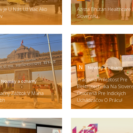
v Je U Nás Už Viac Ako
Azista Bhutan Healthcare
v
Slovensku
N
Novinky a oznamy
Pracovná Príležitosť Pre
Novinky a oznamy
Elektrotechnika Na Sloven
ačný Zážitok V Maha
Otvorená Pre Indických
bh
Uchádzačov O Prácu!