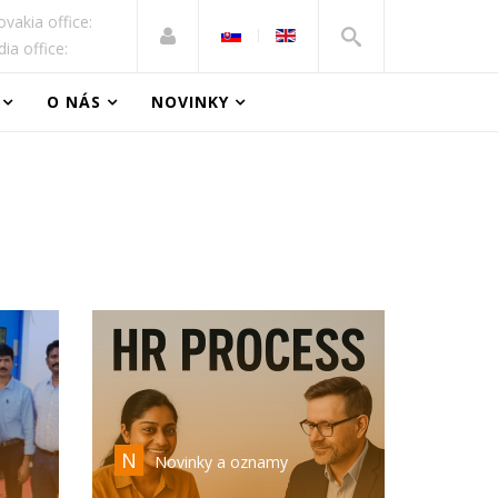
ovakia office:
dia office:
O NÁS
NOVINKY
N
Novinky a oznamy