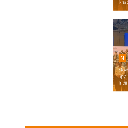
Khad
N
Slov
Spol
Indi