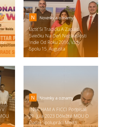
N
Novinky a oznamy
é
Uctiť Si Tradíciu A Zapáliť
Sviečku Na Deň Nezávislosti
bri
Indie Od Roku 2016, Vždy
Spolu 15. Augusta
N
Novinky a oznamy
I) A
 V
INDCHAM A FICCI Podpísali
 MOU
21. Júla 2023 Dôležité MOU O
Ďalšej Spolupráci Medzi