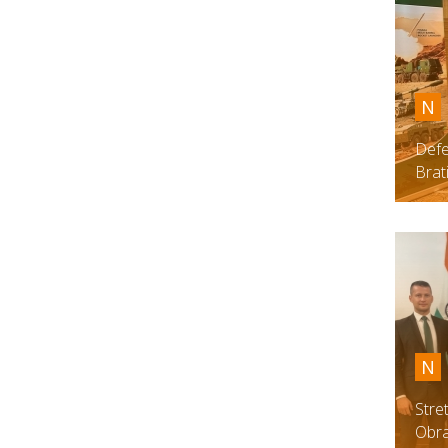
N
Defe
Brat
N
Stre
Obra