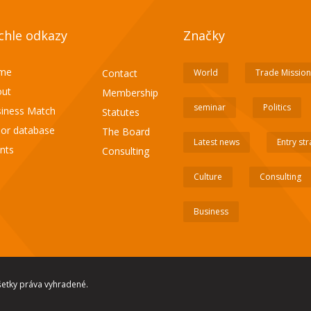
chle odkazy
Značky
me
Contact
World
Trade Mission
ut
Membership
seminar
Politics
iness Match
Statutes
or database
The Board
Latest news
Entry st
nts
Consulting
Culture
Consulting
Business
etky práva vyhradené.