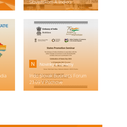
Slovenskom A Indiou
N
Novinky a oznamy
ndia
Indo Slovak Business Forum
23.09 V Púchove