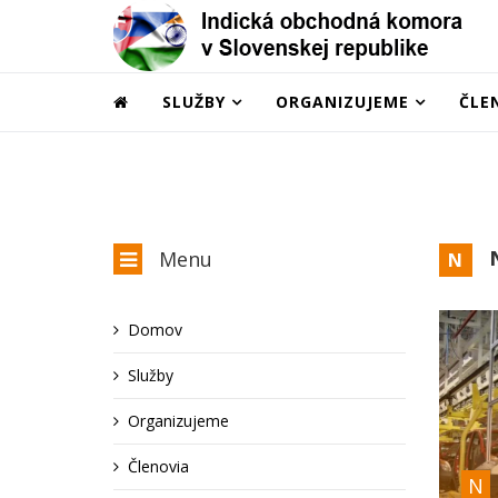
SLUŽBY
ORGANIZUJEME
ČLE
N
Menu
N
Domov
Služby
Organizujeme
Členovia
N