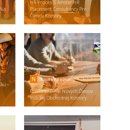
HR Proces S Amster HR
 Na
Placement Consultancy Pre
Členov Komory
N
Novinky a oznamy
sku –
Predstavujeme Nových Členov
Indickej Obchodnej Komory