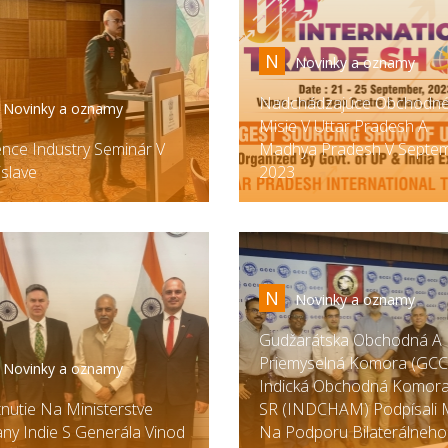
N
Novinky a oznamy
Nadchádzajúce Obchodn
Novinky a oznamy
Misie V Uttar Pradesh A
nce Industry Seminár V
Madhya Pradesh V Septem
islave
2023
N
Novinky a oznamy
Gudžarátska Obchodná A
Priemyselná Komora (GCC
Novinky a oznamy
Indická Obchodná Komora
tnutie Na Ministerstve
SR (INDCHAM) Podpísali
ny Indie S Generála Vinod
Na Podporu Bilaterálneho