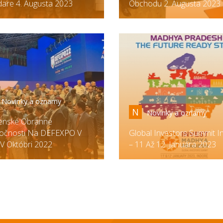
are 4. Augusta 2023
Obchodu 2. Augusta 2023
Novinky a oznamy
N
Novinky a oznamy
enské Obranné
očnosti Na DEFEXPO V
Global Investors Summit I
i V Októbri 2022
– 11 Až 12. Januára 2023