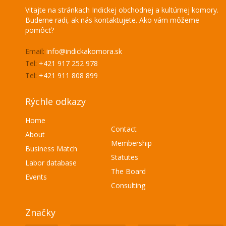
Vitajte na stránkach Indickej obchodnej a kultúrnej komory.
Budeme radi, ak nás kontaktujete. Ako vám môžeme
pomôcť?
Email:
info@indickakomora.sk
Tel:
+421 917 252 978
Tel:
+421 911 808 899
Rýchle odkazy
Home
Contact
About
Membership
Business Match
Statutes
Labor database
The Board
Events
Consulting
Značky