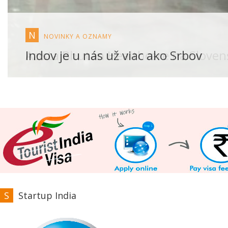
N
NOVINKY A OZNAMY
Azista Bhutan Healthcare na Slove
S
Startup India