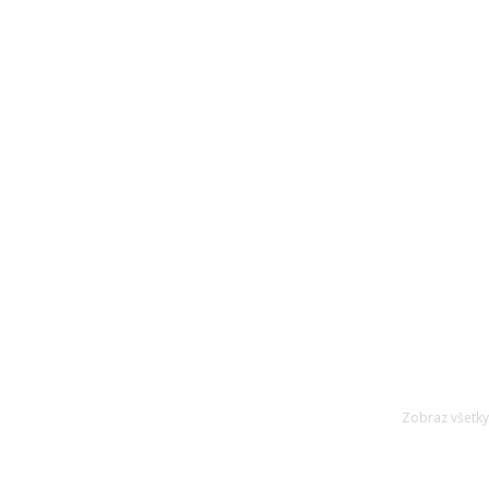
N
NOVINKY A OZNAMY
HR proces s Amster HR Placement Con
Zobraz všetky