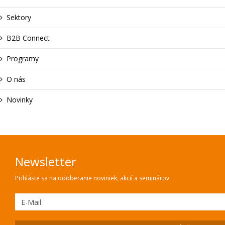
Sektory
B2B Connect
Programy
O nás
Novinky
Newsletter
Prihláste sa na odoberanie noviniek, akcií a seminárov.