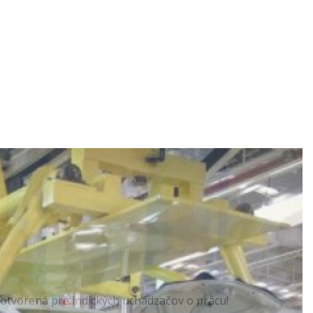
 otvorená pre indických uchádzačov o prácu!