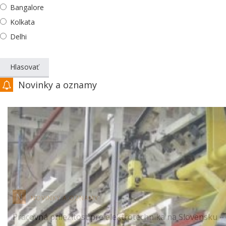
Bangalore
Kolkata
Delhi
Novinky a oznamy
N
NOVINKY A OZNAMY
Pracovná príležitosť pre elektrotechnika na Slovensku –