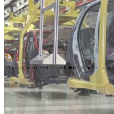
N
NOVINKY A OZNAMY
Predstavujeme nových členov Indickej obchodnej komor