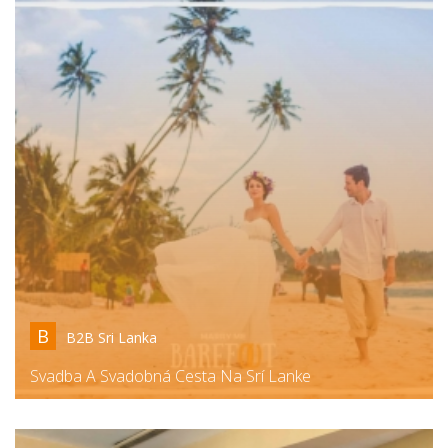
B
B2B Sri Lanka
Svadba A Svadobná Cesta Na Srí Lanke