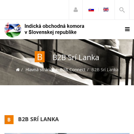
B
B2B Srí Lanka
Hlavná stránka
B2B Connect
B2B Srí Lanka
B2B SRÍ LANKA
B