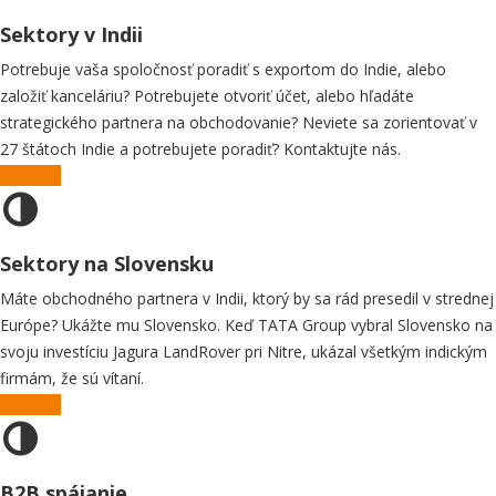
Sektory v Indii
Potrebuje vaša spoločnosť poradiť s exportom do Indie, alebo
založiť kanceláriu? Potrebujete otvoriť účet, alebo hľadáte
strategického partnera na obchodovanie? Neviete sa zorientovať v
27 štátoch Indie a potrebujete poradiť? Kontaktujte nás.
Viac info
Sektory na Slovensku
Máte obchodného partnera v Indii, ktorý by sa rád presedil v strednej
Európe? Ukážte mu Slovensko. Keď TATA Group vybral Slovensko na
svoju investíciu Jagura LandRover pri Nitre, ukázal všetkým indickým
firmám, že sú vítaní.
Viac info
B2B spájanie