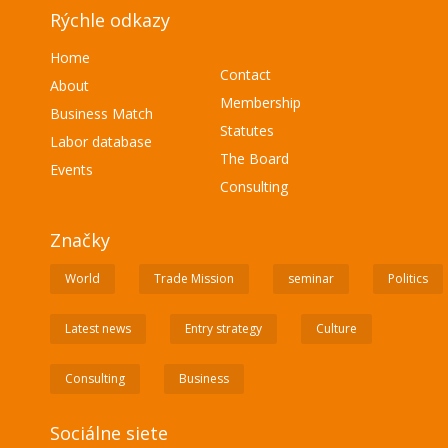
Rýchle odkazy
Home
Contact
About
Membership
Business Match
Statutes
Labor database
The Board
Events
Consulting
Značky
World
Trade Mission
seminar
Politics
Latest news
Entry strategy
Culture
Consulting
Business
Sociálne siete