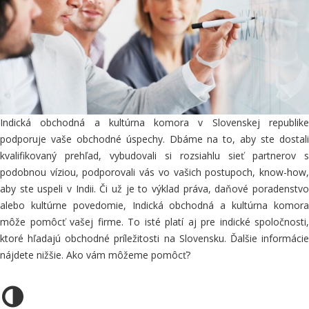
Indická
obchodná a kultúrna
komora
v Slovenskej republik
podporuje vaše obchodné úspechy. Dbáme na to,
aby ste dostal
kvalifikovaný prehľad, vybudovali si rozsiahlu sieť partnerov s
podobnou víziou,
podporovali vás
vo vašich postupoch, know-how
aby ste uspeli v Indii. Či už je to výklad práva, daňové poradenstvo
alebo kultúrne povedomie, Indická obchodná a kultúrna komora
môže
pomôcť vašej firme. To isté platí aj pre indické spoločnosti,
ktoré hľadajú obchodné príležitosti
na
S
lovensku
. Ďalšie informáci
nájdete nižšie. Ako vám môžeme pomôcť?