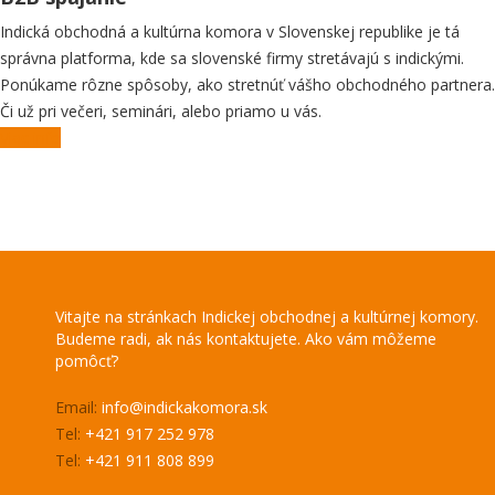
Indická obchodná a kultúrna komora v Slovenskej republike je tá
správna platforma, kde sa slovenské firmy stretávajú s indickými.
Ponúkame rôzne spôsoby, ako stretnúť vášho obchodného partnera.
Či už pri večeri, seminári, alebo priamo u vás.
Viac info
Vitajte na stránkach Indickej obchodnej a kultúrnej komory.
Budeme radi, ak nás kontaktujete. Ako vám môžeme
pomôcť?
Email:
info@indickakomora.sk
Tel:
+421 917 252 978
Tel:
+421 911 808 899