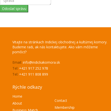
Odoslať správu
Vitajte na stránkach Indickej obchodnej a kultúrnej komory.
Budeme radi, ak nás kontaktujete. Ako vám môžeme
pomôcť?
Email:
info@indickakomora.sk
Tel:
+421 917 252 978
Tel:
+421 911 808 899
Rýchle odkazy
Home
Contact
About
Membership
Business Match