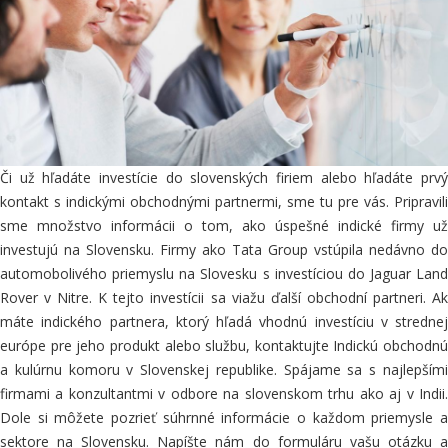
Či už
hľadáte investície do slovenských firiem alebo hľadáte prv
kontakt
s indickými
obchodnými partnermi, sme tu pre vás. Pripravili
sme množstvo informácii o tom, ako úspešné indické firmy už
investujú na Slovensku. Firmy ako Tata Group vstúpila nedávno do
automobolivého priemyslu na Slovesku s investíciou do Jaguar Land
Rover v Nitre. K tejto investícii sa viažu ďalší obchodní partneri. Ak
máte indického partnera, ktorý hľadá vhodnú investíciu v strednej
európe pre jeho
produkt
alebo službu, kontaktujte Indickú
obchodnú
a kulúrnu komoru v Slovenskej republike
. Spájame sa s najlepším
firmami a konzultantmi v odbore na slovenskom trhu ako aj v Indii.
Dole si môžete pozrieť súhrnné informácie o každom priemysle a
sektore na Slovensku. Napíšte nám do formuláru vašu otázku a