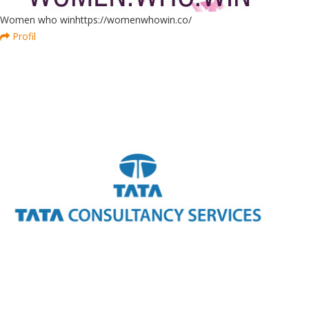
Women who win
https://womenwhowin.co/
Profil