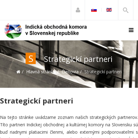
S
Strategickí partneri
Hlavná stránka
Členovia
Strategickí partneri
Strategickí partneri
Na tejto stránke uvádzame
zoznam našich strategických partnerov
Títo partneri Indickej
obchodnej a kultúrnej komory
na Slovensku s
buď riadnymi platiacimi členmi, alebo externými podporovateľmi s