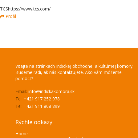
TCS
https://www.tcs.com/
Profil
Vitajte na stránkach Indickej obchodnej a kultúrnej komory.
Budeme radi, ak nás kontaktujete. Ako vám môžeme
pomôcť?
Email:
info@indickakomora.sk
Tel:
+421 917 252 978
Tel:
+421 911 808 899
Rýchle odkazy
Home