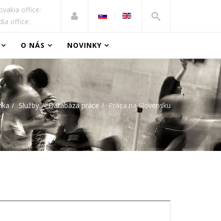
ovakia office:
dia office:
O NÁS
NOVINKY
nka
Služby
Databáza práce
Práca na Slovensku