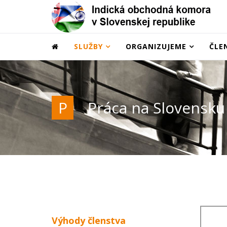
SLUŽBY
ORGANIZUJEME
ČLE
P
Práca na Slovensku
Výhody členstva