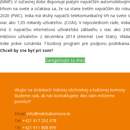
(MMF). V súčasnej dobe disponuje piatym najväčším automobilovým
trhom na svete a očakáva sa, že sa stane tretím najväčším do roku
2020 (PWC). India má druhý najväčší telekomunikačný trh na svete s
viac ako 1,05 miliardy užívateľov. (COAI). V neposlednom rade, India
má 3. najväčšiu internetovú užívateľskú základňu s viac ako 243
miliónov užívateľov z decembra 2014 (Internet Live Stats). Vláda
Indie práve oznámila 7-bodový program pre podporu podnikania.
Chceli by ste byť pri tom?
Zaregistrujte sa dnes
Vitajte na stránkach Indickej obchodnej a kultúrnej komory.
Budeme radi, ak nás kontaktujete. Ako vám môžeme
pomôcť?
Email:
info@indickakomora.sk
Tel:
+421 917 252 978
Tel:
+421 911 808 899