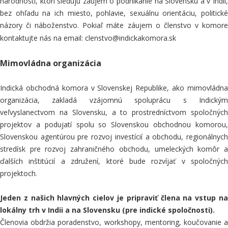
národnosti, ktorí sledujú záujem o podnikanie na Slovensku a v Indii,
bez ohľadu na ich miesto, pohlavie, sexuálnu orientáciu, politické
názory či náboženstvo. Pokiaľ máte záujem o členstvo v komore
kontaktujte nás na email: clenstvo@indickakomora.sk
Mimovládna organizácia
Indická obchodná komora v Slovenskej Republike, ako mimovládna
organizácia, zakladá vzájomnú spoluprácu s Indickým
veľvyslanectvom na Slovensku, a to prostredníctvom spoločných
projektov a podujatí spolu so Slovenskou obchodnou komorou,
Slovenskou agentúrou pre rozvoj investícií a obchodu, regionálnych
stredísk pre rozvoj zahraničného obchodu, umeleckých komôr a
ďalších inštitúcií a združení, ktoré bude rozvíjať v spoločných
projektoch.
Jeden z našich hlavných cielov je pripraviť člena na vstup na
lokálny trh v Indii a na Slovensku (pre indické spoločnosti).
Členovia obdržia poradenstvo, workshopy, mentoring, koučovanie a