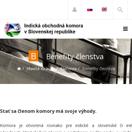
B
Benefity členstva
Hlavná stránka
Členovia
Benefity členstva
Stať sa členom komory má svoje výhody.
Komora je otvorená rovnako pre indické a slovenské či iné