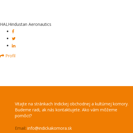
HAL
Hindustan Aeronautics
Profil
Vitajte na stránkach Indickej obchodnej a kultúrnej komory.
Budeme radi, ak nás kontaktujete. Ako vám môžeme
pomôcť?
Email:
info@indickakomora.sk