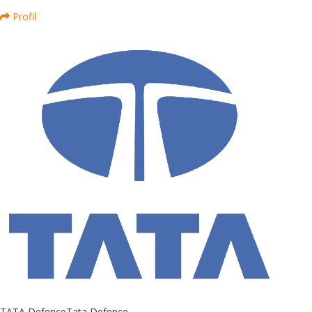
Profil
TATA Defence
Tata Defence