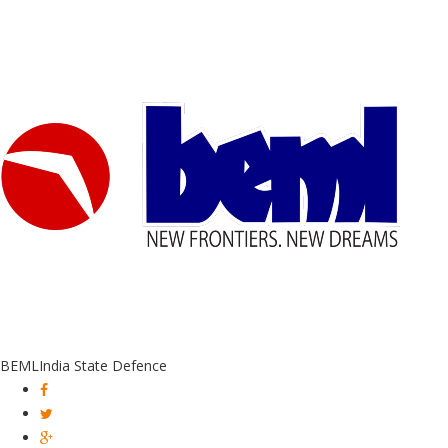
BEML
India State Defence