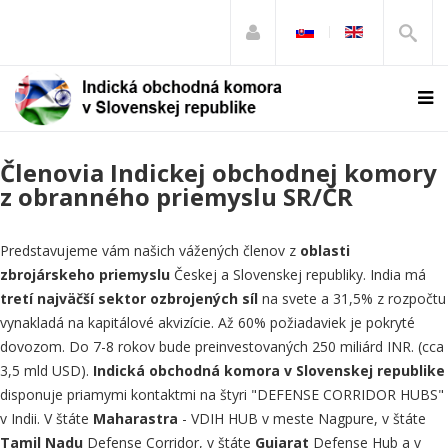
Členovia Indickej obchodnej komory
z obranného priemyslu SR/ČR
Predstavujeme vám našich vážených členov z
oblasti
zbrojárskeho priemyslu
Českej a Slovenskej republiky. India má
t
retí najväčší sektor ozbrojených síl
na svete a 31,5% z rozpočtu
vynakladá na kapitálové akvizície. Až 60% požiadaviek je pokryté
dovozom. Do 7-8 rokov bude preinvestovaných 250 miliárd INR. (cca
3,5 mld USD).
Indická obchodná komora v Slovenskej republike
disponuje priamymi kontaktmi na štyri "DEFENSE CORRIDOR HUBS"
v Indii. V štáte
Maharastra
- VDIH HUB v meste Nagpure, v štáte
Tamil Nadu
Defense Corridor, v štáte
Gujarat
Defense Hub a v