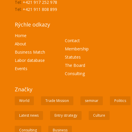
Tel:
+421 917 252 978
Tel:
+421 911 808 899
Rýchle odkazy
Home
Contact
About
Membership
Business Match
Statutes
Labor database
The Board
Events
Consulting
Značky
World
Trade Mission
seminar
Politics
Latest news
Entry strategy
Culture
Consulting
Business