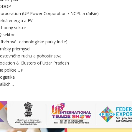
 ODOP
orporation (UP Power Corporation / NCPL a ďalšie)
eľná energia a EV
hodný sektor
ý sektor
ftvérové technologické parky Indie)
rnícky priemysel
cestovného ruchu a pohostinstva
ciation & Clusters of Uttar Pradesh
e polície UP
logistika
alších…