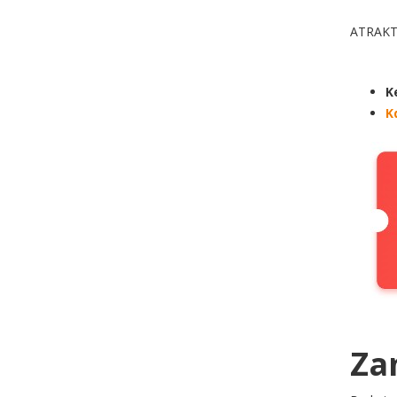
ATRAKT
K
K
Za