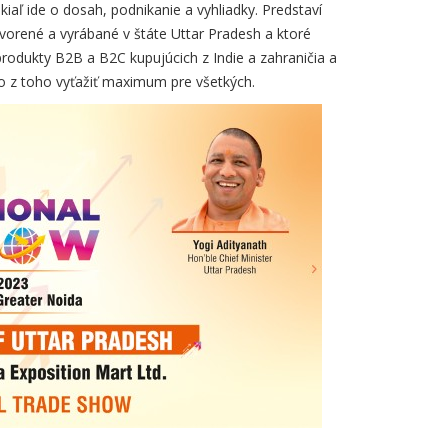
aľ ide o dosah, podnikanie a vyhliadky. Predstaví
orené a vyrábané v štáte Uttar Pradesh a ktoré
rodukty B2B a B2C kupujúcich z Indie a zahraničia a
ako z toho vyťažiť maximum pre všetkých.