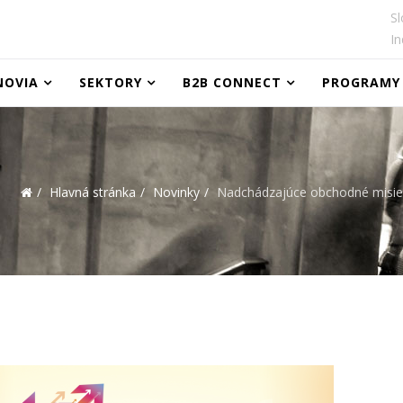
Sl
In
NOVIA
SEKTORY
B2B CONNECT
PROGRAMY
Hlavná stránka
Novinky
Nadchádzajúce obchodné misie 