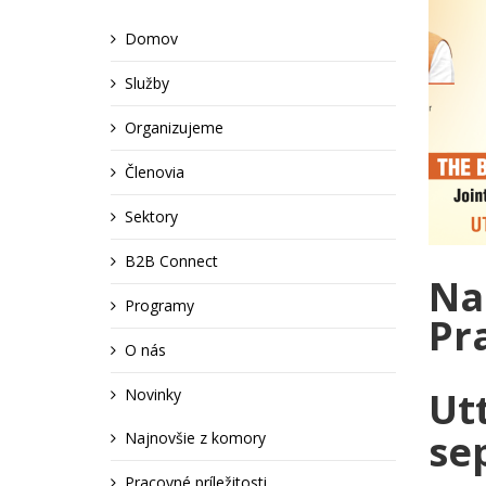
Domov
Služby
Organizujeme
Členovia
Sektory
B2B Connect
Na
Programy
Pr
O nás
Ut
Novinky
se
Najnovšie z komory
Pracovné príležitosti