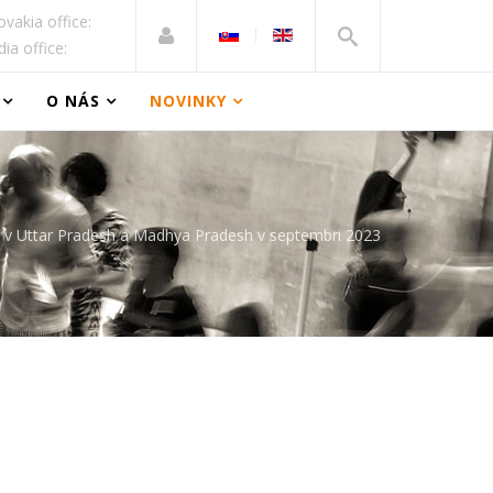
ovakia office:
dia office:
O NÁS
NOVINKY
v Uttar Pradesh a Madhya Pradesh v septembri 2023