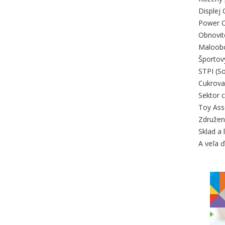
Displej
Power C
Obnovit
Maloobc
Športov
STPI (So
Cukrova
Sektor 
Toy Asso
Združeni
Sklad a 
A veľa ď