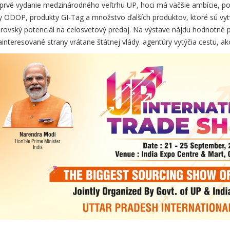
prvé vydanie medzinárodného veľtrhu UP, hoci má väčšie ambície, poki
y ODOP, produkty GI-Tag a množstvo ďalších produktov, ktoré sú vytv
rovský potenciál na celosvetový predaj. Na výstave nájdu hodnotné p
ainteresované strany vrátane štátnej vlády. agentúry vytýčia cestu, 