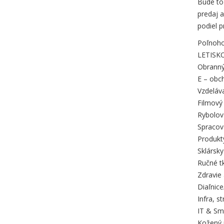
Bude to 
predaj a
podiel 
Poľnoho
LETISK
Obranný
E – obch
Vzdeláva
Filmový
Rybolov 
Spracova
Produkt
Sklársk
Ručné tk
Zdravie
Diaľnic
Infra, s
IT & Sma
Kožený 