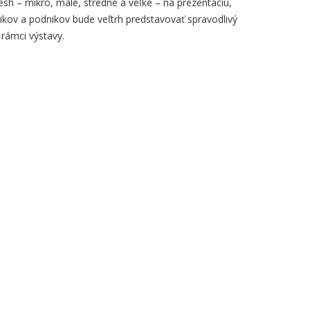
esh – mikro, malé, stredné a veľké – na prezentáciu,
nikov a podnikov bude veľtrh predstavovať spravodlivý
rámci výstavy.