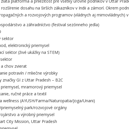
zlatá platforma a príležitosť pre všetky úrovne podnikov v Uttar Prad
 rozšírenie dosahu na širších zákazníkov v Indii a zámorí. Okrem pod
propagačných a rozvojových programov (vládnych aj mimovládnych) v 
spodárstvo a záhradníctvo (festival sezónneho jedla)
O
 sektor
od, elektronický priemysel
cí sektor (živé ukážky na STEM)
 sektor
a chov zvierat
nie potravín / mliečne výrobky
y značky GI z Uttar Pradesh – B2C
y priemysel, mramorový priemysel
anie, ručné práce a textil
 a wellness (AYUSH/Farma/Naturopatia/Joga/Unani)
e/priemyselný park/rozvojové orgány
trojárstvo a výrobný priemysel
rt City Mission, Uttar Pradesh
priemysel