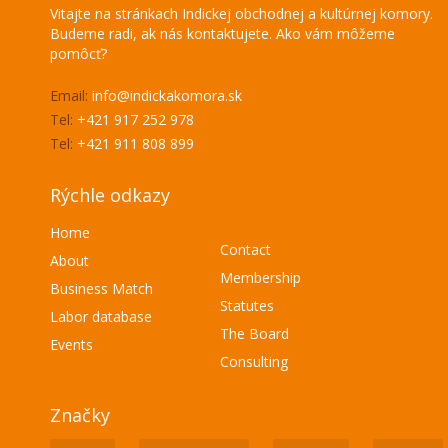
Vitajte na stránkach Indickej obchodnej a kultúrnej komory.
Budeme radi, ak nás kontaktujete. Ako vám môžeme
pomôcť?
Email:
info@indickakomora.sk
Tel:
+421 917 252 978
Tel:
+421 911 808 899
Rýchle odkazy
Home
Contact
About
Membership
Business Match
Statutes
Labor database
The Board
Events
Consulting
Značky