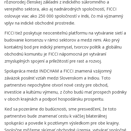
rôznorodej členskej základni z indického súkromného a
verejného sektora, ako aj nadnárodných spoločností, FICCI
oslovuje viac ako 250 000 spoločností v Indii, čo má významný
vplyv na indické obchodné prostredie.
FICCI tiež poskytuje neoceniteľnú platformu na vytváranie sietí a
budovanie konsenzu v rámci sektorov a medzi nimi. Ako prvý
kontaktný bod pre indický priemysel, tvorcov politík a globálnu
obchodnú komunitu je FICCI nápomocná pri vytváraní
zmysluplných spojení a príležitostí pre rast a rozvoj.
Spolupráca medzi INDCHAM a FICCI znamená vzájomný
záväzok posilniť vzťah medzi Slovenskom a Indiou. Toto
partnerstvo nepochybne otvorí nové cesty pre obchod,
investície a kultúrnu výmenu, z čoho budú mať prospech podniky
v oboch krajinách a podporí hospodársku prosperitu.
Keď sa pozeráme do budúcnosti, sme presvedčení, že toto
partnerstvo bude znamenať cestu k väčšej bilaterálnej
spolupráci a povedie k pozitívnym výsledkom pre obe krajiny.
Spoločne môžeme skúmať obchodné územia, vytvárať spoločné