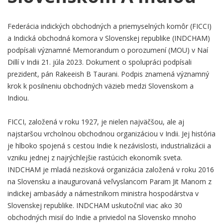
Federácia indických obchodných a priemyselných komôr (FICCI)
a Indická obchodná komora v Slovenskej republike (INDCHAM)
podpísali významné Memorandum o porozumení (MOU) v Naí
Dillí v Indii 21. júla 2023. Dokument o spolupráci podpísali
prezident, pán Rakeeish B Taurani. Podpis znamená významný
krok k posilneniu obchodných väzieb medzi Slovenskom a
Indiou.
FICCI, založená v roku 1927, je nielen najväčšou, ale aj
najstaršou vrcholnou obchodnou organizáciou v Indii. Jej história
je hlboko spojená s cestou Indie k nezávislosti, industrializácii a
vzniku jednej z najrýchlejšie rastúcich ekonomík sveta.
INDCHAM je mladá nezisková organizácia založená v roku 2016
na Slovensku a inaugurovaná veľvyslancom Param Jit Manom z
indickej ambasády a námestníkom ministra hospodárstva v
Slovenskej republike. INDCHAM uskutočnil viac ako 30
obchodných misií do Indie a priviedol na Slovensko mnoho