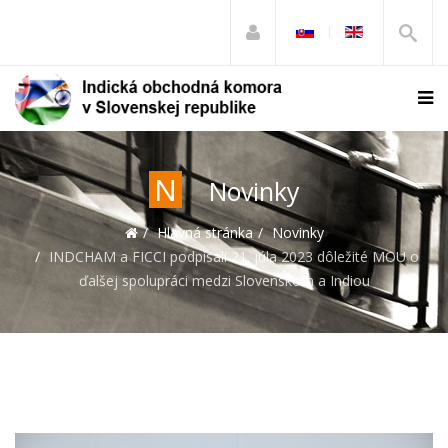
N
Novinky
Hlavná stránka
Novinky
INDCHAM a FICCI podpísali 21. júla 2023 dôležité MOU o
ďalšej spolupráci medzi Slovenskom a Indiou