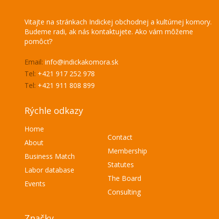
Vitajte na stránkach Indickej obchodnej a kultúrnej komory.
Budeme radi, ak nás kontaktujete. Ako vám môžeme
pomôcť?
Email:
info@indickakomora.sk
Tel:
+421 917 252 978
Tel:
+421 911 808 899
Rýchle odkazy
Home
Contact
About
Membership
Business Match
Statutes
Labor database
The Board
Events
Consulting
Značky