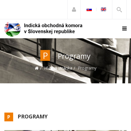
P
Programy
Hlavná stránka
Programy
PROGRAMY
P