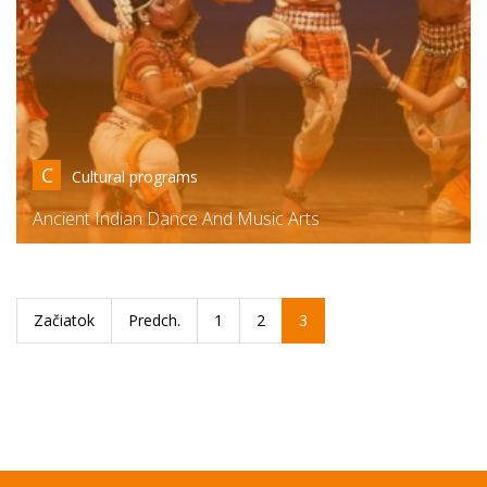
C
Cultural programs
Ancient Indian Dance And Music Arts
Začiatok
Predch.
1
2
3