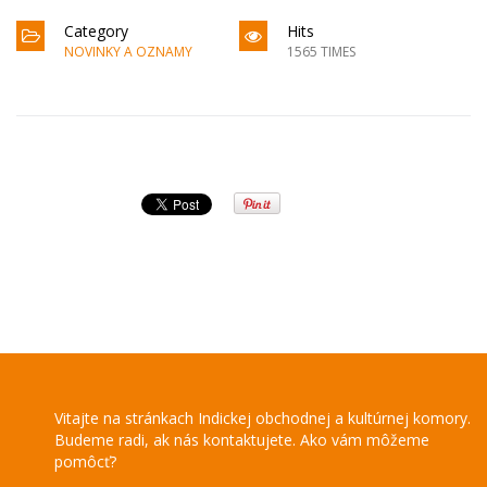
Category
Hits
NOVINKY A OZNAMY
1565 TIMES
Vitajte na stránkach Indickej obchodnej a kultúrnej komory.
Budeme radi, ak nás kontaktujete. Ako vám môžeme
pomôcť?