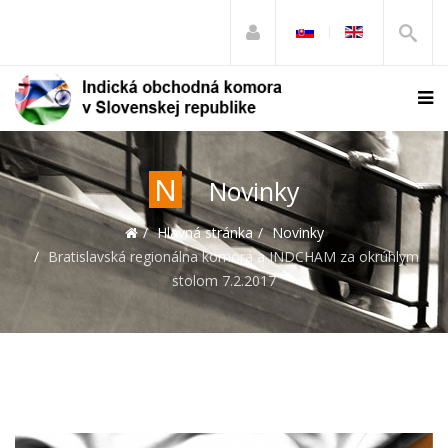
N
Novinky
Hlavná stránka
Novinky
Bratislavská regionálna komora a INDCHAM za okrúhlym
stolom 7.2.2017