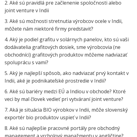
2. Aké sú pravidlá pre začlenenie spoločnosti alebo
joint venture v Indii
3. Aké sú možnosti stretnutia výrobcov ocele v Indii,
môžete nám niektoré firmy predstaviť?
4. Aký je podiel grafitu v solárnych panelov, kto sú vaši
dodávatelia grafitových dosiek, sme výrobcovia (ne
obchodníci) grafitových produktov môžeme nadviazať
spoluprácu s vami?
5. Aký je najlepší spôsob, ako nadviazať prvý kontakt v
Indii, aké je podnikateľské prostredie v Indii?
6. Aké sú bariéry medzi EÚ a Indiou v obchode?
Ktoré
veci by mal človek vedieť pri vytváraní joint venture?
7. Aká je situácia BIO výrobkov v Indii, môže slovenský
exportér bio produktov uspieť v Indii?
8. Aké sú najlepšie pracovné portály pre obchodný
management a vrcholový manažmentu v angličtine?