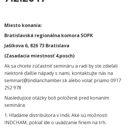
Miesto konania:
Bratislavská regionálna komora SOPK
Jašíkova 6, 826 73 Bratislava
(Zasadacia miestnosť 4.posch)
Ak sa chcete zúčastniť semináru a radi by ste zdieľali
niektoré ďalšie nápady s nami, kontaktujte nás na
seminar(@)indianchamber.sk alebo volať priamo 0917
252 978
Nasledujúce otázky boli položené pred konaním
seminára:
1. Hľadáme distribútora v Indii.
Aké sú možnosti
INDCHAM, pokiaľ ide o uvádzanie firiem na trh.