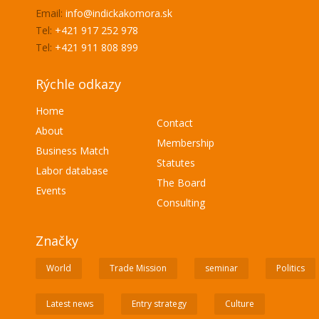
Email:
info@indickakomora.sk
Tel:
+421 917 252 978
Tel:
+421 911 808 899
Rýchle odkazy
Home
Contact
About
Membership
Business Match
Statutes
Labor database
The Board
Events
Consulting
Značky
World
Trade Mission
seminar
Politics
Latest news
Entry strategy
Culture