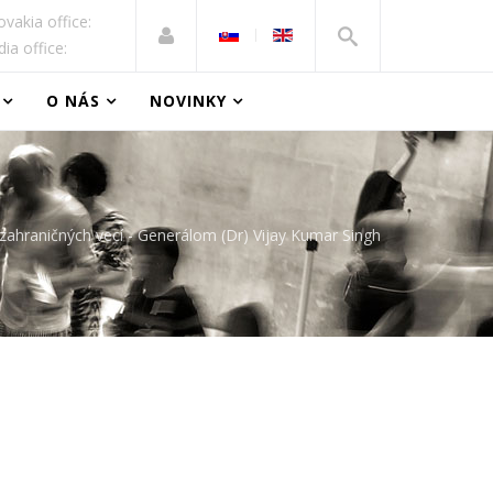
ovakia office:
dia office:
O NÁS
NOVINKY
 zahraničných vecí - Generálom (Dr) Vijay Kumar Singh