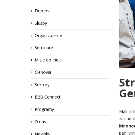
Domov
Služby
Organizujeme
Semináre
Misie do Indie
Členovia
St
Sektory
Ge
B2B Connect
Programy
Mali sm
zaklada
O nás
Manno
pán Mini
Novinky