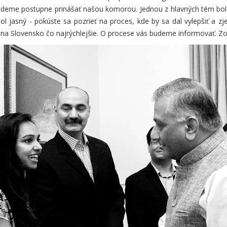
udeme postupne prinášať našou komorou. Jednou z hlavných tém bolo 
l jasný - pokúste sa pozrieť na proces, kde by sa dal vylepšiť a zj
 na Slovensko čo najrýchlejšie. O procese vás budeme informovať. Zop