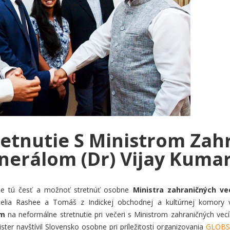
retnutie S Ministrom Zahr
nerálom (Dr) Vijay Kumar
e tú česť a možnoť stretnúť osobne
Ministra zahraničných vec
telia Rashee a Tomáš z Indickej obchodnej a kultúrnej komory 
m
na neformálne stretnutie pri večeri s Ministrom zahraničných vecí
ster navštívil Slovensko osobne pri príležitosti organizovania
GLOBS