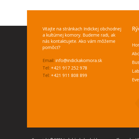
Rý
Vitajte na stránkach Indickej obchodnej
a kultúrnej komory. Budeme radi, ak
nás kontaktujete. Ako vám môžeme
Ho
pomôcť?
Abo
Email:
info@indickakomora.sk
Bus
Tel:
+421 917 252 978
Lab
Tel:
+421 911 808 899
Eve