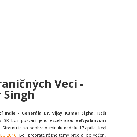
aničných Vecí -
 Singh
í Indie
-
Generála Dr. Vijay Kumar Sigha.
Naši
v SR boli pozvaní jeho excelenciou
veľvyslancom
. Stretnutie sa odohralo minulú nedeľu 17.apríla, keď
EC 2016
. Boli prebraté rôzne témy pred aj po večeri,