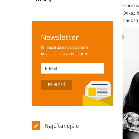
ktoré b
Odkaz bo
žiadosti
Newsletter
Prihláste sa na odoberanie
noviniek, akcií a seminárov.
Najčítanejšie