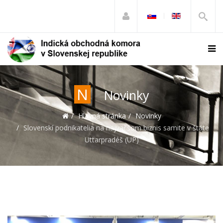
N
Novinky
Hlavná stránka
Novinky
Slovenskí podnikatelia na najväčšom biznis samite v štáte
Uttarpradéš (UP)