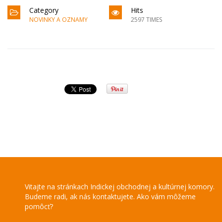
Category
Hits
NOVINKY A OZNAMY
2597 TIMES
Vitajte na stránkach Indickej obchodnej a kultúrnej komory.
Budeme radi, ak nás kontaktujete. Ako vám môžeme
pomôcť?