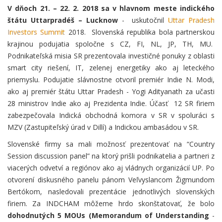
V dňoch 21. – 22. 2. 2018 sa v hlavnom meste indického
štátu Uttarpradéš – Lucknow
- uskutočnil
Uttar Pradesh
Investors Summit
2018. Slovenská republika bola partnerskou
krajinou podujatia spoločne s CZ, FI, NL, JP, TH, MU.
Podnikateľská misia SR prezentovala investičné ponuky z oblasti
smart city riešení, IT, zelenej energetiky ako aj leteckého
priemyslu. Podujatie slávnostne otvoril premiér Indie N. Modi,
ako aj premiér štátu Uttar Pradesh - Yogi Adityanath za učasti
28 ministrov Indie ako aj Prezidenta Indie. Účasť 12 SR firiem
zabezpečovala Indická obchodná komora v SR v spoluráci s
MZV (Zastupiteľský úrad v Dillí) a Indickou ambasádou v SR.
Slovenské firmy sa mali možnosť prezentovať na “Country
Session discussion panel” na ktorý prišli podnikatelia a partneri z
viacerých odvetví a regiónov ako aj vládnych organizácií UP. Po
otvorení diskusného panelu pánom Veľvyslancom Žigmundom
Bertókom, nasledovali prezentácie jednotlivých slovenských
firiem. Za INDCHAM môžeme hrdo skonštatovať, že bolo
dohodnutých 5 MOUs (Memorandum of Understanding
-