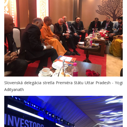
Slovenská delegácia stretla Premiéra štátu Uttar Pradesh - Yogi
Adityanath