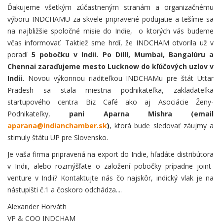
Ďakujeme všetkým zúčastneným stranám a organizačnému
výboru INDCHAMU za skvele pripravené podujatie a tešíme sa
na najbližšie spoločné misie do Indie, o ktorých vás budeme
včas informovať. Taktiež sme hrdí, že INDCHAM otvorila už v
poradí
5 pobočku v Indii. Po Dillí, Mumbai, Bangalúru a
Chennai zaraďujeme mesto Lucknow do kľúčových uzlov v
Indii.
Novou výkonnou riaditeľkou INDCHAMu pre štát Uttar
Pradesh sa stala miestna podnikateľka, zakladateľka
startupového centra Biz Café ako aj Asociácie Ženy-
Podnikateľky,
pani Aparna Mishra (email
aparana@indianchamber.sk
)
, ktorá bude sledovať záujmy a
stimuly štátu UP pre Slovensko.
Je vaša firma pripravená na export do Indie, hľadáte distribútora
v Indii, alebo rozmýšľate o založení pobočky prípadne joint-
venture v Indii? Kontaktujte nás čo najskôr, indický vlak je na
nástupišti č.1 a čoskoro odchádza....
Alexander Horváth
VP & COO INDCHAM