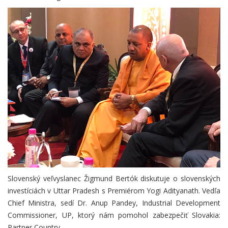
Slovenský veľvyslanec Žigmund Bertók diskutuje o slovenských
investíciách v Uttar Pradesh s Premiérom Yogi Adityanath. Vedľa
Chief Ministra, sedí Dr. Anup Pandey, Industrial Development
Commissioner, UP, ktorý nám pomohol zabezpečiť Slovakia:
Partner Country