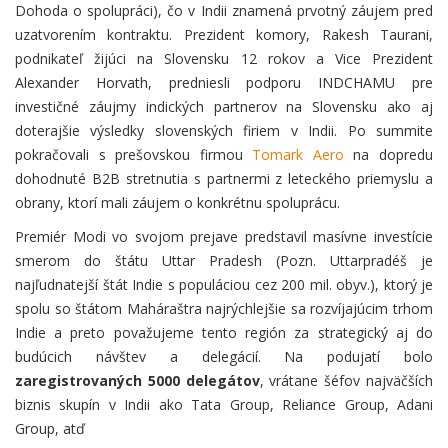
Dohoda o spolupráci), čo v Indii znamená prvotný záujem pred
uzatvorením kontraktu. Prezident komory, Rakesh Taurani,
podnikateľ žijúci na Slovensku 12 rokov a Vice Prezident
Alexander Horvath, predniesli podporu INDCHAMU pre
investičné záujmy indických partnerov na Slovensku ako aj
doterajšie výsledky slovenských firiem v Indii. Po summite
pokračovali s prešovskou firmou
Tomark Aero
na dopredu
dohodnuté B2B stretnutia s partnermi z leteckého priemyslu a
obrany, ktorí mali záujem o konkrétnu spoluprácu.
Premiér Modi vo svojom prejave predstavil masívne investície
smerom do štátu Uttar Pradesh (Pozn. Uttarpradéš je
najľudnatejší štát Indie s populáciou cez 200 mil. obyv.), ktorý je
spolu so štátom Maháraštra najrýchlejšie sa rozvíjajúcim trhom
Indie a preto považujeme tento región za strategický aj do
budúcich návštev a delegácií. Na podujatí bolo
zaregistrovaných 5000 delegátov
, vrátane šéfov najväčších
biznis skupín v Indii ako Tata Group, Reliance Group, Adani
Group, atď