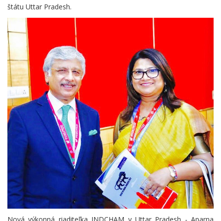
štátu Uttar Pradesh.
Nová výkonná riaditeľka INDCHAM v Uttar Pradesh - Aparna