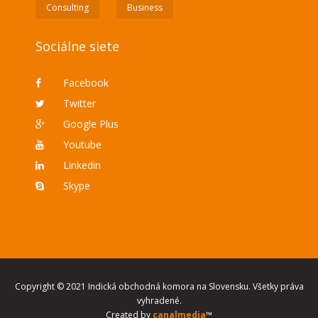
Consulting
Business
Sociálne siete
Facebook
Twitter
Google Plus
Youtube
Linkedin
Skype
Copyright © 2021 Indická obchodná komora na Slovensku. Všetky práva
vyhradené.
Created by
canalmedia
™