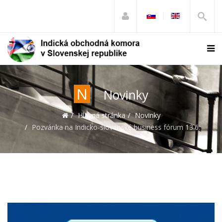
N
Novinky
Hlavná stránka
Novinky
Pozvánka na Indicko-slovenské business fórum 13.6.