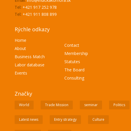
Email:
info@indickakomora.sk
Tel:
+421 917 252 978
Tel:
+421 911 808 899
Rýchle odkazy
Home
Contact
About
Membership
Business Match
Statutes
Labor database
The Board
Events
Consulting
Značky
World
Trade Mission
seminar
Politics
Latest news
Entry strategy
Culture