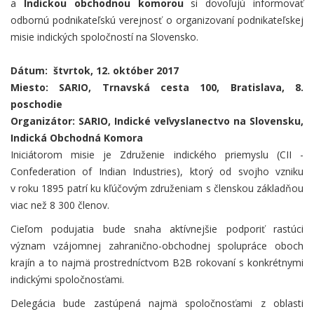
a
Indickou obchodnou komorou
si dovoľujú informovať
odbornú podnikateľskú verejnosť o organizovaní podnikateľskej
misie indických spoločností na Slovensko.
Dátum: štvrtok, 12. október 2017
Miesto: SARIO, Trnavská cesta 100, Bratislava, 8.
poschodie
Organizátor: SARIO, Indické veľvyslanectvo na Slovensku,
Indická Obchodná Komora
Iniciátorom misie je Združenie indického priemyslu (CII -
Confederation of Indian Industries), ktorý od svojho vzniku
v roku 1895 patrí ku kľúčovým združeniam s členskou základňou
viac než 8 300 členov.
Cieľom podujatia bude snaha aktívnejšie podporiť rastúci
význam vzájomnej zahranično-obchodnej spolupráce oboch
krajín a to najmä prostredníctvom B2B rokovaní s konkrétnymi
indickými spoločnosťami.
Delegácia bude zastúpená najmä spoločnosťami z oblasti