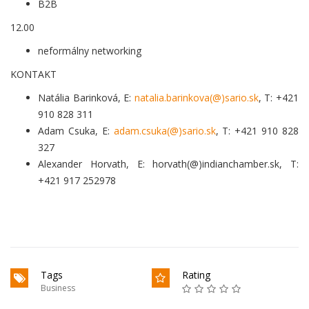
B2B
12.00
neformálny networking
KONTAKT
Natália Barinková, E:
natalia.barinkova(@)sario.sk
, T: +421
910 828 311
Adam Csuka, E:
adam.csuka(@)sario.sk
, T: +421 910 828
327
Alexander Horvath, E: horvath(@)indianchamber.sk, T:
+421 917 252978
Tags
Rating
Business