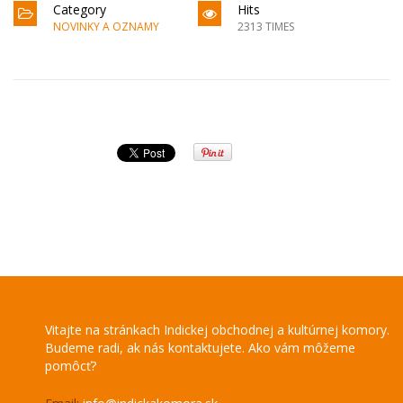
Category
Hits
NOVINKY A OZNAMY
2313 TIMES
Vitajte na stránkach Indickej obchodnej a kultúrnej komory.
Budeme radi, ak nás kontaktujete. Ako vám môžeme
pomôcť?