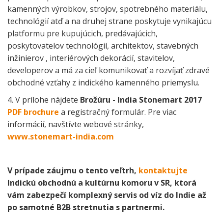
kamenných výrobkov, strojov, spotrebného materiálu,
technológií atď a na druhej strane poskytuje vynikajúcu
platformu pre kupujúcich, predávajúcich,
poskytovatelov technológií, architektov, stavebných
inžinierov
, interiérových ​​dekorácií, stavitelov,
developerov a má za cieľ komunikovať a rozvíjať zdravé
obchodné vzťahy z indického kamenného priemyslu.
4. V prílohe nájdete
Brožúru - India Stonemart 2017
PDF brochure
a registračný formulár.
Pre viac
informácií, navštívte webové stránky,
www.stonemart-india.com
V prípade záujmu o tento veľtrh,
kontaktujte
Indickú obchodnú a kultúrnu komoru v SR, ktorá
vám zabezpečí komplexný servis od víz do Indie až
po samotné B2B stretnutia s partnermi.