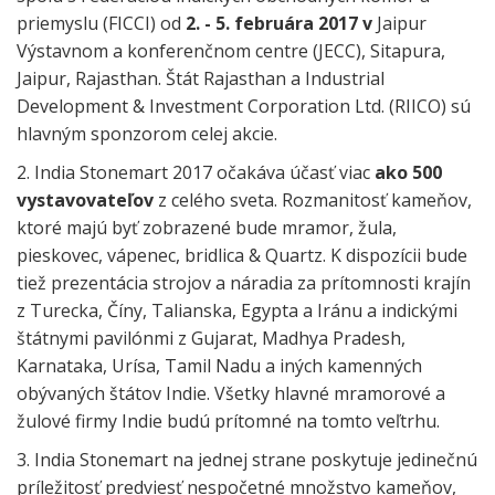
priemyslu (FICCI) od
2. - 5. februára 2017 v
Jaipur
Výstavnom a konferenčnom centre (JECC), Sitapura,
Jaipur, Rajasthan. Štát
Rajasthan a Industrial
Development & Investment Corporation Ltd. (RIICO) sú
hlavným sponzorom celej akcie.
2. India Stonemart 2017 očakáva účasť viac
ako 500
vystavovateľov
z celého sveta.
Rozmanitosť kameňov,
ktoré majú byť zobrazené bude mramor, žula,
pieskovec, vápenec, bridlica & Quartz.
K dispozícii bude
tiež prezentácia strojov a náradia za prítomnosti
krajín
z Turecka, Číny, Talianska, Egypta a Iránu a indickými
štátnymi pavilónmi z Gujarat, Madhya Pradesh,
Karnataka, Urísa, Tamil Nadu a iných kamenných
obývaných štátov Indie.
Všetky hlavné mramorové a
žulové firmy Indie budú prítomné na tomto veľtrhu.
3. India Stonemart na jednej strane poskytuje jedinečnú
príležitosť predviesť nespočetné množstvo kameňov,