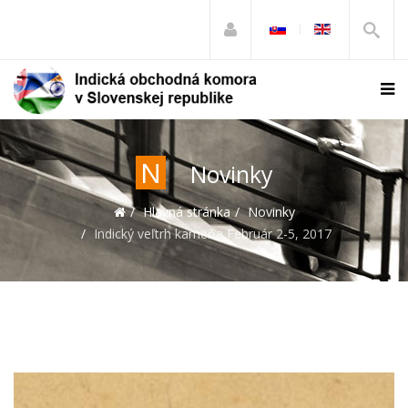
N
Novinky
Hlavná stránka
Novinky
Indický veľtrh kameňa Február 2-5, 2017