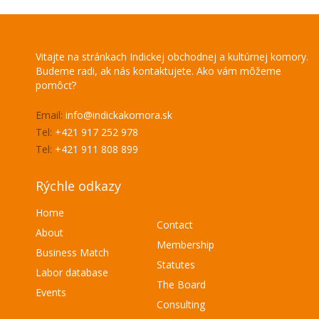
Vitajte na stránkach Indickej obchodnej a kultúrnej komory.
Budeme radi, ak nás kontaktujete. Ako vám môžeme
pomôcť?
Email:
info@indickakomora.sk
Tel:
+421 917 252 978
Tel:
+421 911 808 899
Rýchle odkazy
Home
Contact
About
Membership
Business Match
Statutes
Labor database
The Board
Events
Consulting